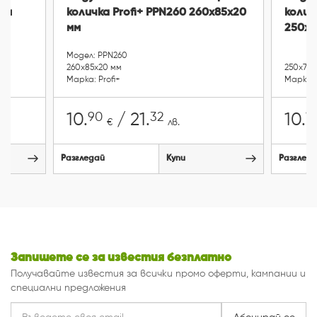
ери
количка Profi+ PPN260 260x85x20
колич
мм
250x8
Модел: PPN260
260x85x20 мм
250x76x
Марка: Profi+
Марка:
90
32
1
10.
/ 21.
10.
€
лв.
Разгледай
Купи
Разглед
Запишете се за известия безплатно
Получавайте известия за всички промо оферти, кампании и
специални предложения