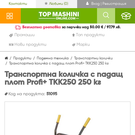
Контакти
Любими (
0
)
Вход | Регистрация
Безплатна доставка
за поръчки над 50.00 € / 97.79 лв.
Промоции
Топ продукти
Нови продукти
Марки
Продукти
Подемна техника
Транспортни колички
Транспортна количка с падащ плот Profi+ TKK250 250 кг
Транспортна количка с падащ
плот Profi+ TKK250 250 кг
Код на продукта:
51095