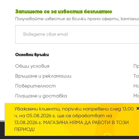
Запишете се за известия безплатно
Получавайте известия за всички промо оферти, кампани
Основни връзки
Общи условия
П
Връщане и рекламации
То
Поверителност
Н
Плащане и доставка
М
Изтриване на данни
Уважаеми клиенти, поръчки напревени след 13.00
ч. на 05.08.2026 г. ще се обработват на
13.08.2026 г. МАГАЗИНА НЯМА ДА РАБОТИ В ТОЗИ
2020 © Всички права запазени
ПЕРИОД!
Нашият онлайн магазин използва така наречените „Би