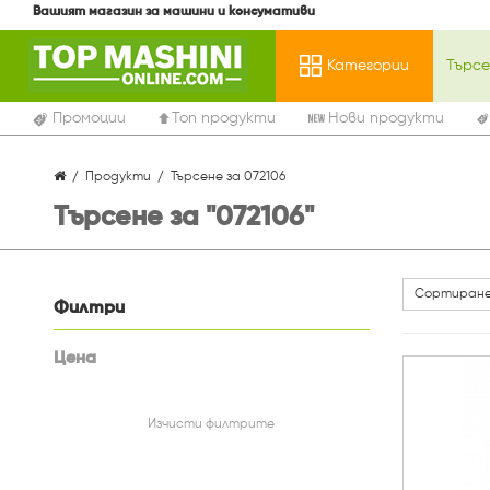
Вашият магазин за машини и консумативи
Категории
Промоции
Топ продукти
Нови продукти
Продукти
Търсене за 072106
Търсене за "072106"
Сортиране
Филтри
Цена
Изчисти филтрите