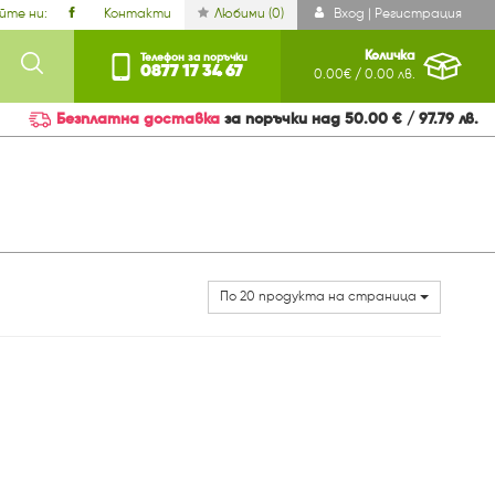
йте ни:
Контакти
Любими (
0
)
Вход | Регистрация
Количка
Телефон за поръчки
0877 17 34 67
0.00€ / 0.00 лв.
Безплатна доставка
за поръчки над 50.00 € / 97.79 лв.
По 20 продукта на страница