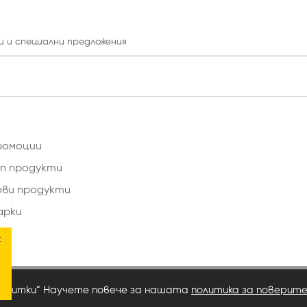
и и специални предложения
ромоции
п продукти
ови продукти
арки
×
сквитки“ Научете повече за нашата
политика за поверит