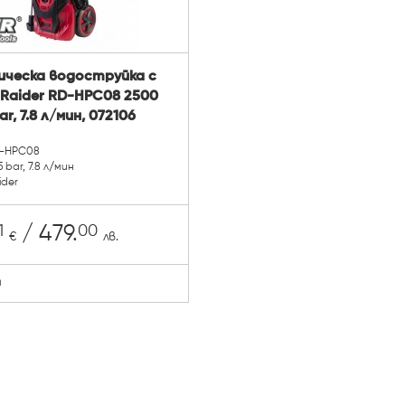
ическа водоструйка с
Raider RD-HPC08 2500
ar, 7.8 л/мин, 072106
D-HPC08
 bar, 7.8 л/мин
ider
1
00
/ 479.
€
лв.
й