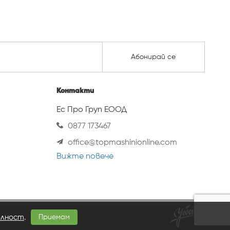
Абонирай се
Контакти
Ес Про Груп ЕООД
0877 173467
office@topmashinionline.com
Вижте повече
елност
.
Приемам