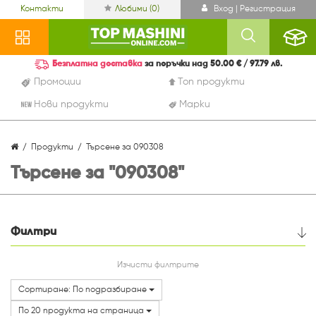
Контакти
Любими (
0
)
Вход | Регистрация
Безплатна доставка
за поръчки над 50.00 € / 97.79 лв.
Промоции
Топ продукти
Нови продукти
Марки
Продукти
Търсене за 090308
Търсене за "090308"
Филтри
Цена
Изчисти филтрите
Сортиране: По подразбиране
По 20 продукта на страница