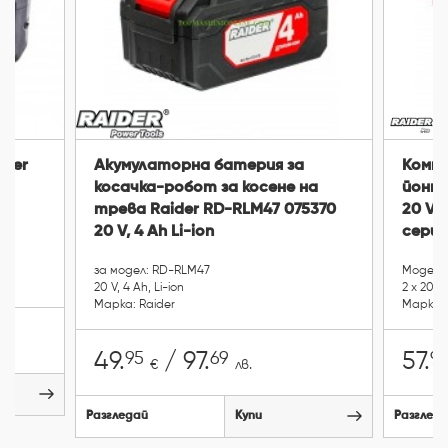
ider
Акумулаторна батерия за
Компл
косачка-робот за косене на
йонна
трева Raider RD-RLM47 075370
20 V, 
20 V, 4 Ah Li-ion
серия
за модел: RD-RLM47
Модел: 
20 V, 4 Ah, Li-ion
2 х 20 V,
Марка: Raider
Марка: 
95
69
9
49.
/ 97.
57.
€
лв.
Разгледай
Купи
Разглед