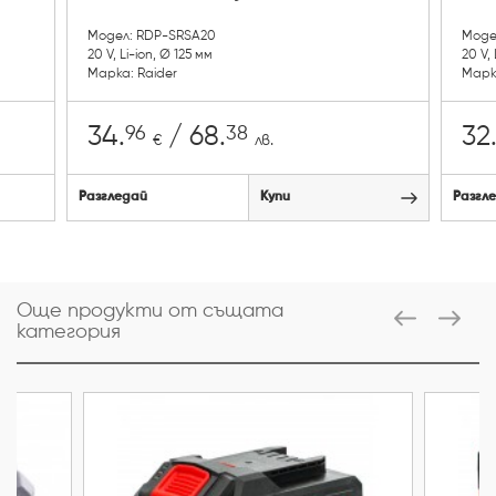
Модел: RDP-SRSA20
Моде
20 V, Li-ion, Ø 125 мм
20 V, 
Марка: Raider
Марк
96
38
34.
/ 68.
32
€
лв.
Разгледай
Купи
Разгл
Още продукти от същата
категория