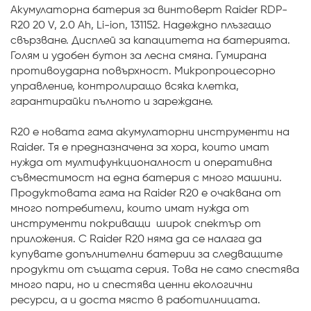
Акумулаторна батерия за винтоверт Raider RDP-
R20 20 V, 2.0 Ah, Li-ion, 131152. Надеждно плъзгащо
свързване. Дисплей за капацитета на батерията.
Голям и удобен бутон за лесна смяна. Гумирана
противоударна повърхност. Микропроцесорно
управление, контролиращо всяка клетка,
гарантирайки пълното и зареждане.
R20 e новата гама акумулаторни инструменти на
Raider. Тя е предназначена за хора, които имат
нужда от мултифункционалност и оперативна
съвместимост на една батерия с много машини.
Продуктовата гама на Raider R20 е очаквана от
много потребители, които имат нужда от
инструменти покриващи широк спектър от
приложения. С Raider R20 няма да се налага да
купувате допълнителни батерии за следващите
продукти от същата серия. Това не само спестява
много пари, но и спестява ценни екологични
ресурси, а и доста място в работилницата.