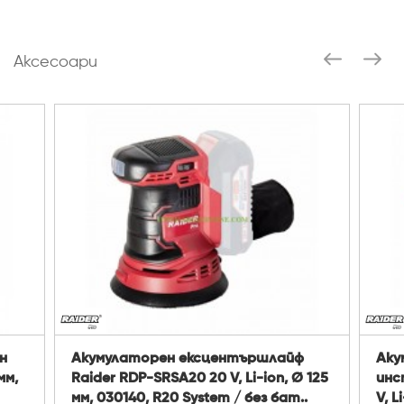
Аксесоари
н
Акумулаторен ексцентършлайф
Аку
мм,
Raider RDP-SRSA20 20 V, Li-ion, Ø 125
инс
мм, 030140, R20 System / без бат..
V, L