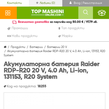
Контакти
Любими (
0
)
Вход | Регистрация
Безплатна доставка
за поръчки над 50.00 € / 97.79 лв.
Промоции
Топ продукти
Нови продукти
Марки
Продукти
Батерии
Батерии 20 V
Акумулаторна батерия Raider RDP-R20 20 V, 4.0 Ah, Li-ion, 131153, R20
System
Акумулаторна батерия Raider
RDP-R20 20 V, 4.0 Ah, Li-ion,
131153, R20 System
Код на продукта:
18255