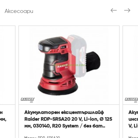
Аксесоари
н
Акумулаторен ексцентършлайф
Аку
мм,
Raider RDP-SRSA20 20 V, Li-ion, Ø 125
инс
мм, 030140, R20 System / без бат..
V, L