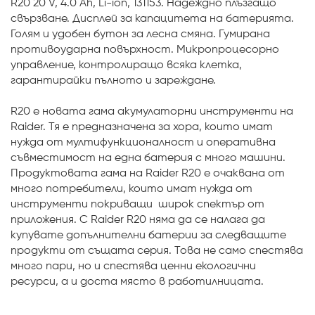
R20 20 V, 4.0 Ah, Li-ion, 131153. Надеждно плъзгащо
свързване. Дисплей за капацитета на батерията.
Голям и удобен бутон за лесна смяна. Гумирана
противоударна повърхност. Микропроцесорно
управление, контролиращо всяка клетка,
гарантирайки пълното и зареждане.
R20 e новата гама акумулаторни инструменти на
Raider. Тя е предназначена за хора, които имат
нужда от мултифункционалност и оперативна
съвместимост на една батерия с много машини.
Продуктовата гама на Raider R20 е очаквана от
много потребители, които имат нужда от
инструменти покриващи широк спектър от
приложения. С Raider R20 няма да се налага да
купувате допълнителни батерии за следващите
продукти от същата серия. Това не само спестява
много пари, но и спестява ценни екологични
ресурси, а и доста място в работилницата.