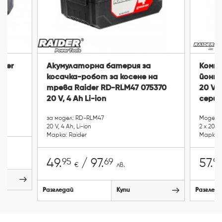
ider
Акумулаторна батерия за
Компл
косачка-робот за косене на
йонна
трева Raider RD-RLM47 075370
20 V, 
20 V, 4 Ah Li-ion
серия
за модел: RD-RLM47
Модел: 
20 V, 4 Ah, Li-ion
2 х 20 V,
Марка: Raider
Марка: 
95
69
9
49.
/ 97.
57.
€
лв.
Разгледай
Купи
Разглед