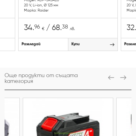
Модел: RDP-SRSA20
Моде
20 V, Li-ion, Ø 125 мм
20 V, 
Марка: Raider
Марк
96
38
34.
/ 68.
32
€
лв.
Разгледай
Купи
Разгл
Още продукти от същата
категория