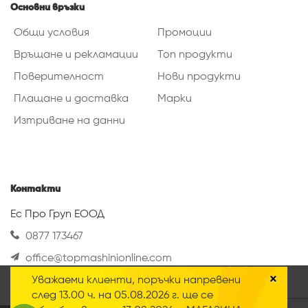
Основни връзки
Общи условия
Промоции
Връщане и рекламации
Топ продукти
Поверителност
Нови продукти
Плащане и доставка
Марки
Изтриване на данни
Контакти
Ес Про Груп ЕООД
0877 173467
office@topmashinionline.com
Вижте повече
×
Уважаеми клиенти, поръчки напревени
Нашият онлайн магазин използва така
след 13.00 ч. на 05.08.2026 г. ще се
наречените „Бисквитки“ Научете повече за