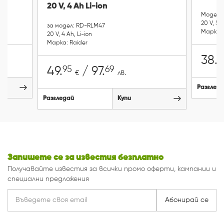
20 V, 4 Ah Li-ion
Модел: 1
20 V, 5 A
за модел: RD-RLM47
Марка: 
20 V, 4 Ah, Li-ion
Марка: Raider
9
38.
95
69
49.
/ 97.
€
лв.
Разглед
Разгледай
Купи
Запишете се за известия безплатно
Получавайте известия за всички промо оферти, кампании и
специални предложения
Абонирай се