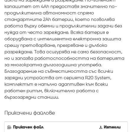
цикли на зареждане и разреждане. По-големият
капацитет от 4Ah предоставя значително по-
продължителна автономност спрямо
стандартните 2Ah батерии, което позволява
работа върху обемни и продължителни задачи без
нужда от често зареждане. Всяка батерия е
оборудвана с интелигентна електронна защита
срещу претоварване, прегряване и дълбоко
разреждане. Това осигурява не само безопасност,
но и запазва работоспособността на батерията
за многократна дългогодишна употреба.
Благодарение на съвместимостта със всички
зарядни устройства от серията R20 System,
комплектът е напълно адаптивен към всеки
работен ритъм, включително работа с
бързозарядни станции.
Прикачени файлове
Прикачен файл
Изтегли