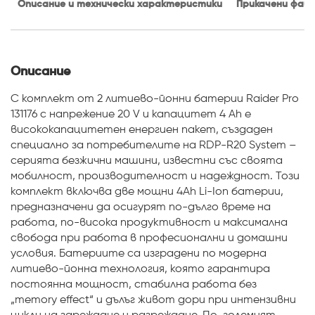
Описание и технически характеристики
Прикачени файл
Описание
С комплект от 2 литиево-йонни батерии Raider Pro
131176 с напрежение 20 V и капацитет 4 Ah е
висококапацитетен енергиен пакет, създаден
специално за потребителите на RDP-R20 System –
серията безжични машини, известни със своята
мобилност, производителност и надеждност. Този
комплект включва две мощни 4Ah Li-Ion батерии,
предназначени да осигурят по-дълго време на
работа, по-висока продуктивност и максимална
свобода при работа в професионални и домашни
условия. Батериите са изградени по модерна
литиево-йонна технология, която гарантира
постоянна мощност, стабилна работа без
„memory effect“ и дълъг живот дори при интензивни