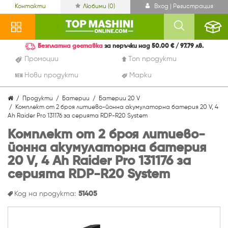
Контакти
Любими (
0
)
Вход | Регистрация
Безплатна доставка
за поръчки над 50.00 € / 97.79 лв.
Промоции
Топ продукти
Нови продукти
Марки
Продукти
Батерии
Батерии 20 V
Комплект от 2 броя литиево-йонна акумулаторна батерия 20 V, 4
Ah Raider Pro 131176 за серията RDP-R20 System
Комплект от 2 броя литиево-
йонна акумулаторна батерия
20 V, 4 Ah Raider Pro 131176 за
серията RDP-R20 System
Код на продукта:
51405