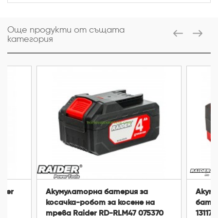
Още продукти от същата
категория
ider
Акумулаторна батерия за
Акум
косачка-робот за косене на
батер
трева Raider RD-RLM47 075370
131172